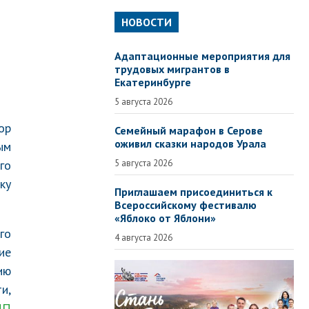
НОВОСТИ
Адаптационные мероприятия для
трудовых мигрантов в
Екатеринбурге
5 августа 2026
ор
Семейный марафон в Серове
оживил сказки народов Урала
ым
го
5 августа 2026
ку
Приглашаем присоединиться к
Всероссийскому фестивалю
«Яблоко от Яблони»
го
4 августа 2026
ие
ию
и,
ПП