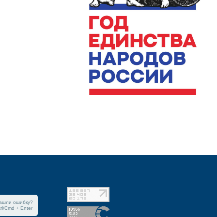
ашли ошибку?
trl/Cmd + Enter