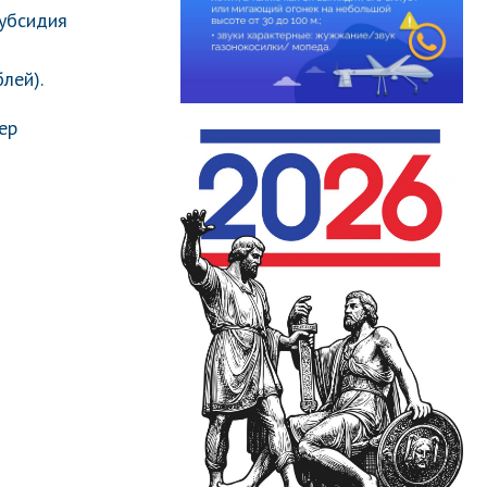
убсидия
лей).
ер