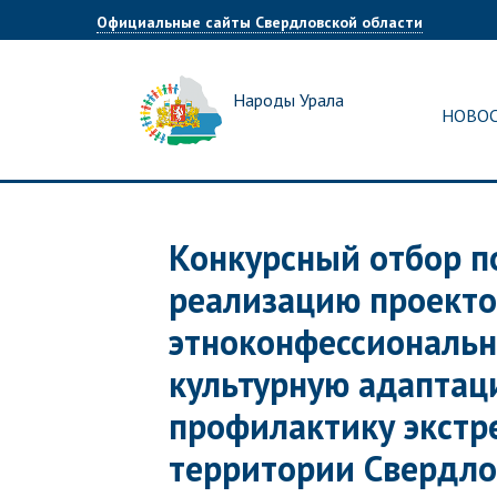
Официальные сайты Свердловской области
Народы Урала
НОВО
Конкурсный отбор п
реализацию проекто
этноконфессионально
культурную адаптац
профилактику экстр
территории Свердло